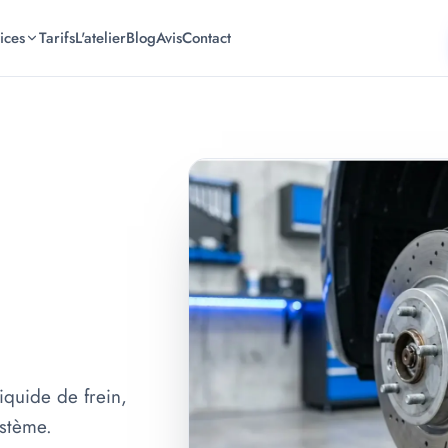
ices
Tarifs
L'atelier
Blog
Avis
Contact
iquide de frein,
ystème.