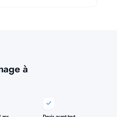
inage à
2 ans
Devis avant tout